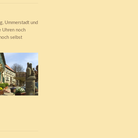
rg, Ummerstadt und
ie Uhren noch
noch selbst
tal StillCamera
rbrunnen