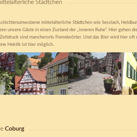
ttelalterliche Städtchen
schichtenumwobene mittelalterliche Städtchen wie Sesslach, Heldbu
en unsere Gäste in einen Zustand der „inneren Ruhe“. Hier gehen d
 Zeitdruck sind mancherorts Fremdwörter. Und das Bier wird hier oft 
ne Hektik ist hier möglich.
Fachwerk
Ummerstadt
Digi
Fränkisches
Oste
he
Coburg