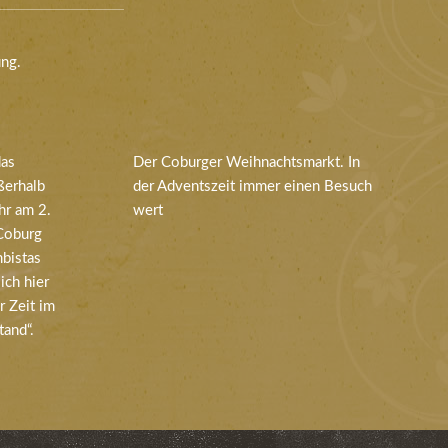
ung.
das
Der Coburger Weihnachtsmarkt. In
ßerhalb
der Adventszeit immer einen Besuch
ahr am 2.
wert
Coburg
bistas
ich hier
r Zeit im
and“.