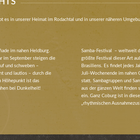
HTS
ibt es in unserer Heimat im Rodachtal und in unserer näheren Umgeb
iade im nahen Heldburg.
Samba-Festival – weltweit 
hr im September steigen die
größte Festival dieser Art au
auf und schweben –
Brasiliens. Es findet jedes J
t und lautlos – durch die
Juli-Wochenende im nahen 
n Höhepunkt ist das
statt. Sambagruppen und Sam
ühen bei Dunkelheit!
aus der ganzen Welt finden s
ein. Ganz Coburg ist in diese
„rhythmischen Ausnahmezust