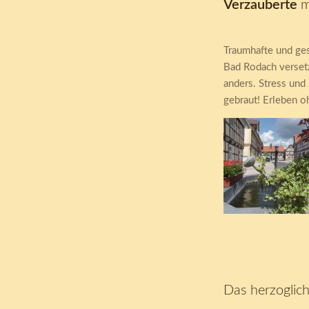
Verzauberte
mi
Traumhafte und ge
Bad Rodach versetz
anders. Stress und
gebraut! Erleben oh
Ummerstadt
Das herzoglic