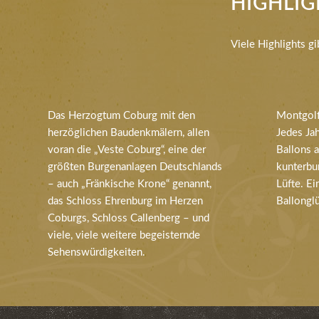
HIGHLIG
Viele Highlights g
Das Herzogtum Coburg mit den
Montgolf
herzöglichen Baudenkmälern, allen
Jedes Ja
voran die „Veste Coburg“, eine der
Ballons 
größten Burgenanlagen Deutschlands
kunterbun
– auch „Fränkische Krone“ genannt,
Lüfte. Ei
das Schloss Ehrenburg im Herzen
Ballongl
Coburgs, Schloss Callenberg – und
viele, viele weitere begeisternde
Sehenswürdigkeiten.