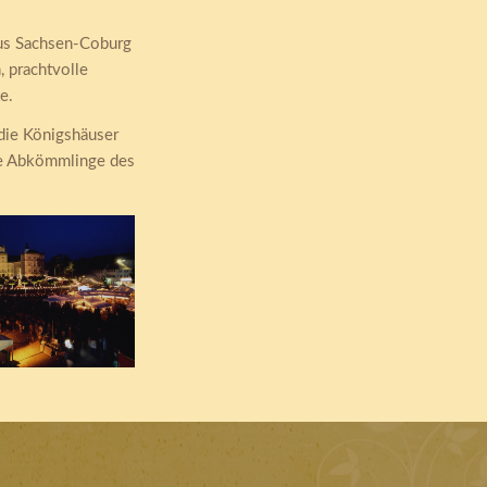
aus Sachsen-Coburg
 prachtvolle
e.
 die Königshäuser
nte Abkömmlinge des
e feiern