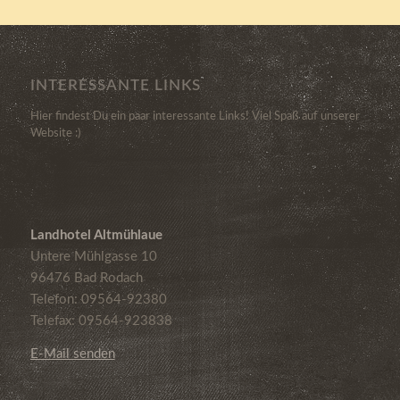
INTERESSANTE LINKS
Hier findest Du ein paar interessante Links! Viel Spaß auf unserer
Website :)
Landhotel Altmühlaue
Untere Mühlgasse 10
96476 Bad Rodach
Telefon: 09564-92380
Telefax: 09564-923838
E-Mail senden