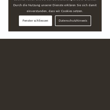
Durch die Nutzung unserer Dienste erklären Sie sich damit
Unsere
einverstanden, dass wir Cookies setzen.
Fenster schliessen
Datenschutzhinweis
Stornobedingungen:
-bis 5 Tage vor Anreise
kostenfreies Storno der
Buchung jederzeit
möglich
(Gruppenbuchungen